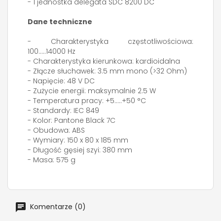
- 1 jednostka delegata SDC 8200 DC
Dane techniczne
- Charakterystyka częstotliwościowa:
100.....14000 Hz
- Charakterystyka kierunkowa: kardioidalna
- Złącze słuchawek: 3.5 mm mono (>32 Ohm)
- Napięcie: 48 V DC
- Zużycie energii: maksymalnie 2.5 W
- Temperatura pracy: +5.....+50 °C
- Standardy: IEC 849
- Kolor: Pantone Black 7C
- Obudowa: ABS
- Wymiary: 150 x 80 x 185 mm
- Długość gęsiej szyi: 380 mm
- Masa: 575 g
Komentarze (0)