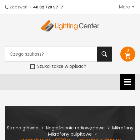
More
Zadzwoń: +
48 32 729 97 17
0
shopping_cart
Szukaj także w opisach
Strona główna
Nagłośnienie radiowęzłowe
Mikrofony
Mikrofony pulpitowe