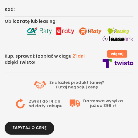
Kod:
Oblicz ratę lub leasing:
więcej
Kup, sprawdź i zapłać w ciągu
21 dni
dzięki Twisto!
Znalazłeś produkt taniej?
Tutaj
negocjuj cenę
Darmowa wysyłka
Zwrot do 14 dni
już od 399 zł
od daty zakupu
ZAPYTAJ O CENĘ