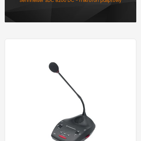
Sennheiser SDC 8200 DC - mikrofon puliptowy