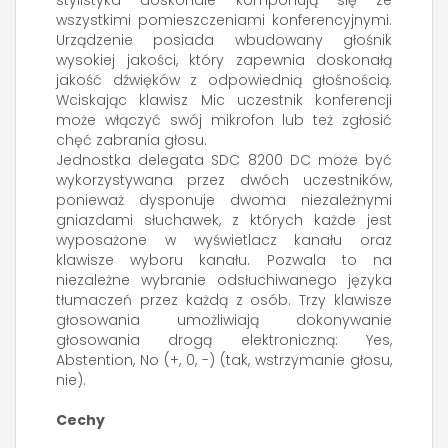
stylistyka doskonale komponują się ze
wszystkimi pomieszczeniami konferencyjnymi.
Urządzenie posiada wbudowany głośnik
wysokiej jakości, który zapewnia doskonałą
jakość dźwięków z odpowiednią głośnością.
Wciskając klawisz Mic uczestnik konferencji
może włączyć swój mikrofon lub też zgłosić
chęć zabrania głosu.
Jednostka delegata SDC 8200 DC może być
wykorzystywana przez dwóch uczestników,
ponieważ dysponuje dwoma niezależnymi
gniazdami słuchawek, z których każde jest
wyposażone w wyświetlacz kanału oraz
klawisze wyboru kanału. Pozwala to na
niezależne wybranie odsłuchiwanego języka
tłumaczeń przez każdą z osób. Trzy klawisze
głosowania umożliwiają dokonywanie
głosowania drogą elektroniczną: Yes,
Abstention, No (+, 0, -) (tak, wstrzymanie głosu,
nie).
Cechy