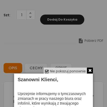
Szt:
Dodaj Do Koszyka

Pobierz PDF
OPIS
CECHY
OPINIE
Nie pokazuj ponownie
Szanowni Klienci,
Uprzejmie informujemy o tymczasowych
Art Tube MP PS USB - lampowy
zmianach w pracy naszego biura oraz
przedwzmacniacz mikrofonowy na USB
infolinii, które wynikają z trwającego