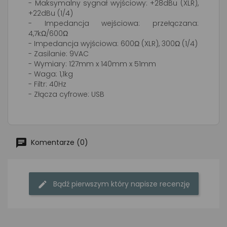
- Maksymalny sygnał wyjściowy: +28dBu (XLR),
+22dBu (1/4)
- Impedancja wejściowa: przełączana:
4,7kΩ/600Ω
- Impedancja wyjściowa: 600Ω (XLR), 300Ω (1/4)
- Zasilanie: 9VAC
- Wymiary: 127mm x 140mm x 51mm
- Waga: 1,1kg
- Filtr: 40Hz
- Złącza cyfrowe: USB
Komentarze (0)
Bądź pierwszym który napisze recenzję