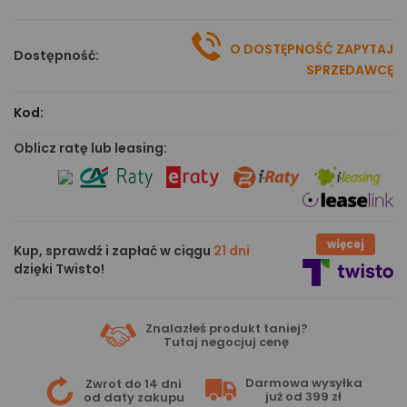
O DOSTĘPNOŚĆ ZAPYTAJ
Dostępność:
SPRZEDAWCĘ
Kod:
Oblicz ratę lub leasing:
więcej
Kup, sprawdź i zapłać w ciągu
21 dni
dzięki Twisto!
Znalazłeś produkt taniej?
Tutaj
negocjuj cenę
Darmowa wysyłka
Zwrot do 14 dni
już od 399 zł
od daty zakupu