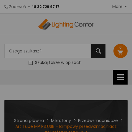
More
Zadzwoń: +
48 32 729 97 17
0
shopping_cart
Szukaj także w opisach
Strona główna
Mikrofony
Przedwzmacniacze
Art Tube MP PS USB - lampowy przedwzmacniacz