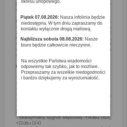
okresu urlopowego.
Budżetowy przedwzmacniacz lampowy
wyposażony w lampę 12AX7A oraz wyjście USB.
Piątek 07.08.2026:
Nasza infolinia będzie
·
Przełącznik impedancji wejściowej, przełącznik
niedostępna. W tym dniu zapraszamy do
zakresu wzmocnienia, filtr górno-przepustowy,
kontaktu wyłącznie drogą mailową.
zasilanie Phantom +48V, limiter, przełącznik
fazy sygnału, diodowy miernik wysterowania,
Najbliższa sobota 08.08.2026:
Nasze
·
osobne regulacje dla sygnału wyjściowego i
biuro będzie całkowicie nieczynne.
wejściowego. Doskonały do domowych
studiów lektorskich.
Na wszystkie Państwa wiadomości
Dane techniczne:
odpowiemy tak szybko, jak to możliwe.
Przepraszamy za wszelkie niedogodności
- Zakres dynamiki: >100dB (20Hz – 20kHz)
i bardzo dziękujemy za wyrozumiałość.
- Pasmo przenoszenia: 10Hz – 40kHz (+0,-1dB)
- Zniekształcenia harmoniczne THD: <0,05%
- Maksymalne wzmocnienie: 70dB (XLR – XLR),
+50dB(jack – jack)
- Szumy wejściowe: -129dBu („A ważone, XLR-
XLR)
- Maksymalny sygnał wejściowy: +14dBu (XLR),
+22dBu (1/4)