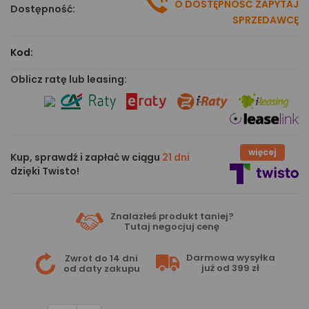
O DOSTĘPNOŚĆ ZAPYTAJ
Dostępność:
SPRZEDAWCĘ
Kod:
Oblicz ratę lub leasing:
więcej
Kup, sprawdź i zapłać w ciągu
21 dni
dzięki Twisto!
Znalazłeś produkt taniej?
Tutaj
negocjuj cenę
Darmowa wysyłka
Zwrot do 14 dni
już od 399 zł
od daty zakupu