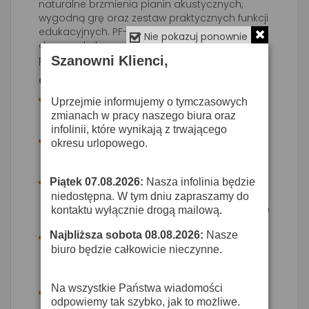
naturalne brzmienia pianin akustycznych,
wygodną grę oraz zestaw praktycznych funkcji
edukacyjnych. PF-200 świetnie sprawdza się w
Nie pokazuj ponownie
domu, szkole muzycznej i podczas ćwiczeń w
podróży.
Szanowni Klienci,
Cechy i korzyści
Uprzejmie informujemy o tymczasowych
Pełna klawiatura 88 klawiszy
– realistyczny
zmianach w pracy naszego biura oraz
zakres gry jak w klasycznym pianinie.
infolinii, które wynikają z trwającego
okresu urlopowego.
Dynamiczna klawiatura
– reaguje na siłę
uderzenia, umożliwiając naturalną ekspresję.
Piątek 07.08.2026:
Nasza infolinia będzie
·
Wbudowane brzmienia i funkcje
niedostępna. W tym dniu zapraszamy do
edukacyjne
– idealne do nauki i regularnych
kontaktu wyłącznie drogą mailową.
ćwiczeń.
Najbliższa sobota 08.08.2026:
Nasze
·
biuro będzie całkowicie nieczynne.
Lekka, mobilna konstrukcja
– łatwe
przenoszenie i wygodne użytkowanie w
dowolnym miejscu.
Na wszystkie Państwa wiadomości
odpowiemy tak szybko, jak to możliwe.
Wbudowane głośniki
– gotowość do gry