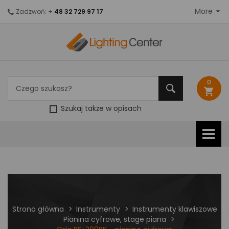
More
Zadzwoń: +
48 32 729 97 17
0
shopping_cart
Szukaj także w opisach
Strona główna
Instrumenty
Instrumenty klawiszowe
Pianina cyfrowe, stage piana