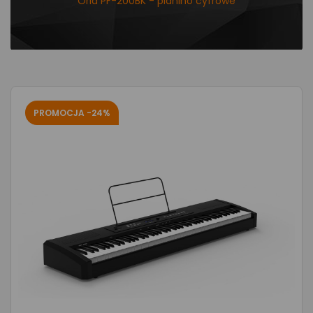
Orla PF-200BK - pianino cyfrowe
PROMOCJA -24%