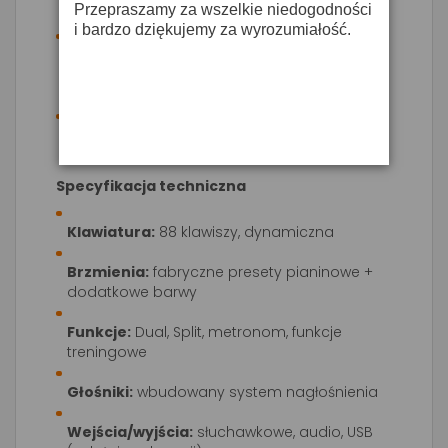
Przepraszamy za wszelkie niedogodności
bez dodatkowego sprzętu.
i bardzo dziękujemy za wyrozumiałość.
Tryb Dual/Split
– możliwość łączenia
brzmień i podziału klawiatury do ćwiczeń z
nauczycielem.
Wejścia i wyjścia audio
– kompatybilność z
systemami nagłośnienia i słuchawkami.
Specyfikacja techniczna
Klawiatura:
88 klawiszy, dynamiczna
Brzmienia:
fabryczne presety pianinowe +
dodatkowe barwy
Funkcje:
Dual, Split, metronom, funkcje
treningowe
Głośniki:
wbudowany system nagłośnienia
Wejścia/wyjścia:
słuchawkowe, audio, USB