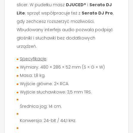
slicer. W pudełku masz
DJUCED®
i
Serato DJ
Lite
; sprzęt współpracuje też z
Serato DJ Pro
,
gdy zechcesz rozszerzyć możliwości.
Wbudowany interfejs audio pozwala podpiąć
głośniki i słuchawki bez dodatkowych
urządzeń.
Specyfikacje
:
Wymiary: 480 × 286 × 52 mm (S × G × W)
Masa: 1,8 kg.
Wyjście główne: 2× RCA.
Wyjście słuchawkowe: 3,5 mm TRS.
Średnica jog: 14 cm.
Konwersja: 24-bit / 44,1 kHz.