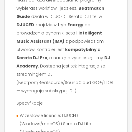
Masz od razu
dwa
popularne programy —
wybierasz workflow i jedziesz.
Beatmatch
Guide
działa w DJUCED i Serato DJ Lite; w
DJUCED
znajdziesz tryb
Energy
do
prowadzenia dynamiki seta i
Intelligent
Music Assistant (IMA)
z podpowiedziami
utworów. Kontroler jest
kompatybilny z
Serato DJ Pro
, a naukę przyspieszą filmy
DJ
Academy
. Dostępna jest też integracja ze
streamingiem DJ
(Beatport/Beatsource/SoundCloud GO+/TIDAL
— wymagają subskrypcji DJ).
Specyfikacje:
W zestawie licencje: DJUCED
(Windows/macOS) i Serato DJ Lite