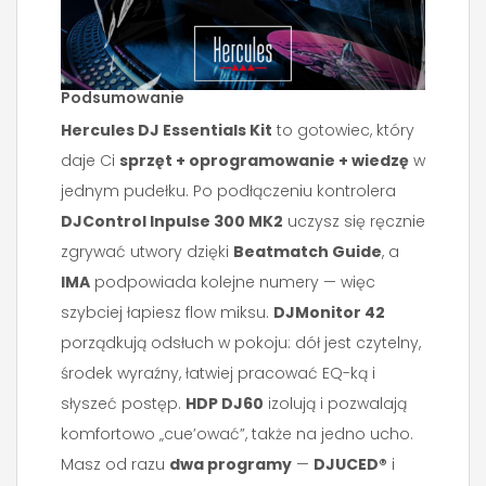
Podsumowanie
Hercules DJ Essentials Kit
to gotowiec, który
daje Ci
sprzęt + oprogramowanie + wiedzę
w
jednym pudełku. Po podłączeniu kontrolera
DJControl Inpulse 300 MK2
uczysz się ręcznie
zgrywać utwory dzięki
Beatmatch Guide
, a
IMA
podpowiada kolejne numery — więc
szybciej łapiesz flow miksu.
DJMonitor 42
porządkują odsłuch w pokoju: dół jest czytelny,
środek wyraźny, łatwiej pracować EQ-ką i
słyszeć postęp.
HDP DJ60
izolują i pozwalają
komfortowo „cue’ować”, także na jedno ucho.
Masz od razu
dwa programy
—
DJUCED®
i