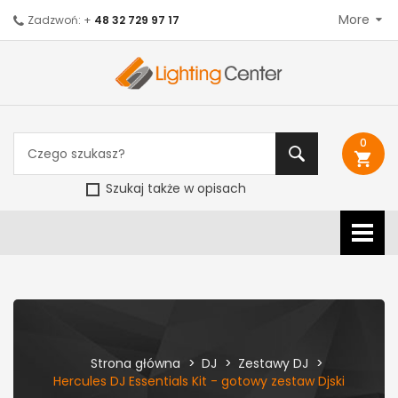
More
Zadzwoń: +
48 32 729 97 17
0
shopping_cart
Szukaj także w opisach
Strona główna
DJ
Zestawy DJ
Hercules DJ Essentials Kit - gotowy zestaw Djski