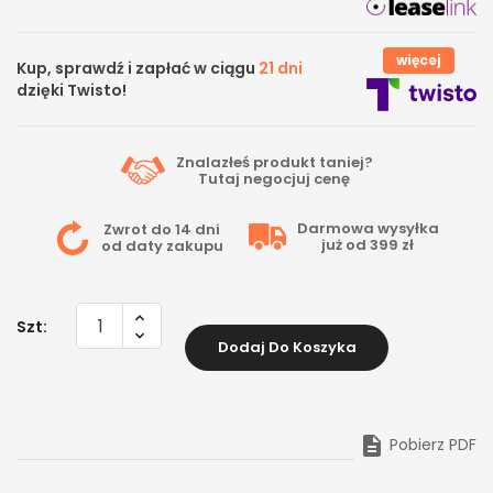
więcej
Kup, sprawdź i zapłać w ciągu
21 dni
dzięki Twisto!
Znalazłeś produkt taniej?
Tutaj
negocjuj cenę
Darmowa wysyłka
Zwrot do 14 dni
już od 399 zł
od daty zakupu
Szt:
Dodaj Do Koszyka

Pobierz PDF