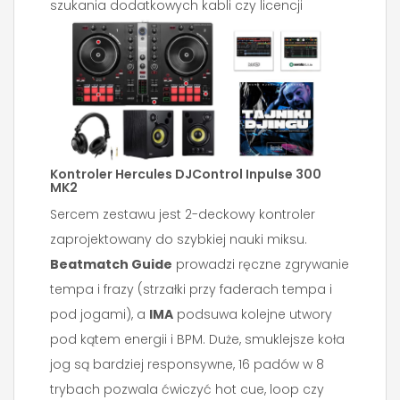
szukania dodatkowych kabli czy licencji
Kontroler Hercules DJControl Inpulse 300
MK2
Sercem zestawu jest 2-deckowy kontroler
zaprojektowany do szybkiej nauki miksu.
Beatmatch Guide
prowadzi ręczne zgrywanie
tempa i frazy (strzałki przy faderach tempa i
pod jogami), a
IMA
podsuwa kolejne utwory
pod kątem energii i BPM. Duże, smuklejsze koła
jog są bardziej responsywne, 16 padów w 8
trybach pozwala ćwiczyć hot cue, loop czy