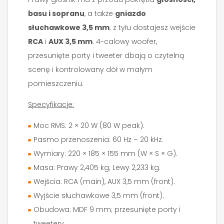
basu i sopranu
, a także
gniazdo
słuchawkowe 3,5 mm
; z tyłu dostajesz wejście
RCA
i
AUX 3,5 mm
. 4-calowy woofer,
przesunięte porty i tweeter dbają o
czytelną
scenę i kontrolowany dół w małym
pomieszczeniu.
Specyfikacje:
Moc RMS: 2 × 20 W (80 W peak).
Pasmo przenoszenia: 60 Hz – 20 kHz.
Wymiary: 220 × 185 × 155 mm (W × S × G).
Masa: Prawy 2,405 kg; Lewy 2,233 kg.
Wejścia: RCA (main), AUX 3,5 mm (front).
Wyjście słuchawkowe 3,5 mm (front).
Obudowa: MDF 9 mm; przesunięte porty i
tweetery.