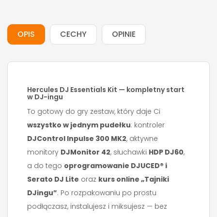
OPIS
CECHY
OPINIE
Hercules DJ Essentials Kit — kompletny start
w DJ-ingu
To gotowy do gry zestaw, który daje Ci
wszystko w jednym pudełku
: kontroler
DJControl Inpulse 300 MK2
, aktywne
monitory
DJMonitor 42
, słuchawki
HDP DJ60
,
a do tego
oprogramowanie DJUCED® i
Serato DJ Lite
oraz
kurs online „Tajniki
DJingu”
. Po rozpakowaniu po prostu
podłączasz, instalujesz i miksujesz — bez