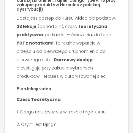
Kurs Djski online „Tajniki DJingu” (GRATIS przy
zakupie produktów Hercules z polskiej
dystrybucji)
Dostajesz dostęp do kursu wideo od podstaw:
23 lekcje
(ponad 3 h), część
teoretyczna
i
praktyczna
, po każdej — ćwiczenia; do tego
PDF z notatkami
. To realne wsparcie w
przejściu od pierwszego uruchomienia do
pierwszego seta.
Darmowy dostęp
przysługuje przy zakupie wybranych
produktów Hercules w autoryzowanej sieci.
Plan lekcji video
Cześć Teoretyczna
1. Czego nauczysz się w trakcie tego kursu
2. Czym jest Djing?