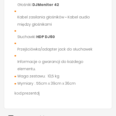
Głośniki
DJMonitor 42
Kabel zasilania głośników • Kabel audio
między głośnikami
Słuchawki
HDP DJ60
Przejściówka/adapter jack do słuchawek
Informacje o gwarancji do każdego
elementu.
Waga zestawu: 10,5 kg
Wymiary : 55cm x 39cm x 36cm
kod:prezentdj