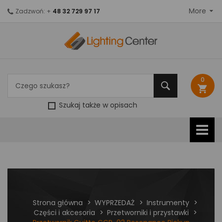
More
Zadzwoń: +
48 32 729 97 17
0
shopping_cart
Szukaj także w opisach
Strona główna
WYPRZEDAŻ
Instrumenty
Części i akcesoria
Przetworniki i przystawki