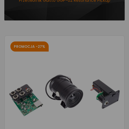
Przetwornik Guitto GGP-02 Resonance Pickup
PROMOCJA -27%