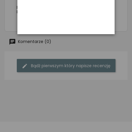
Przetwornik Guitto GGP-02 Resonance
Pickup
Komentarze (0)
Bądź pierwszym który napisze recenzję