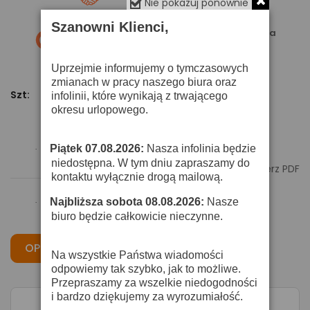
Tutaj
negocjuj cenę
Nie pokazuj ponownie
Szanowni Klienci,
Darmowa wysyłka
Zwrot do 14 dni
już od 399 zł
od daty zakupu
Uprzejmie informujemy o tymczasowych
zmianach w pracy naszego biura oraz
Szt:
infolinii, które wynikają z trwającego
Dodaj Do Koszyka
okresu urlopowego.
Piątek 07.08.2026:
Nasza infolinia będzie
·
niedostępna. W tym dniu zapraszamy do

Pobierz PDF
kontaktu wyłącznie drogą mailową.
Najbliższa sobota 08.08.2026:
Nasze
·
biuro będzie całkowicie nieczynne.
OPIS
CECHY
OPINIE
Na wszystkie Państwa wiadomości
odpowiemy tak szybko, jak to możliwe.
Przepraszamy za wszelkie niedogodności
i bardzo dziękujemy za wyrozumiałość.