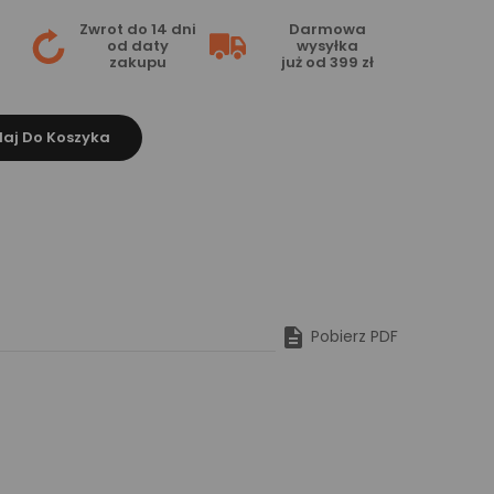
Zwrot do 14 dni
Darmowa
od daty
wysyłka
zakupu
już od 399 zł
aj Do Koszyka

Pobierz PDF