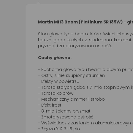
Martin MH3 Beam (Platinium 5R 189W) - g
Silna głowa typu beam, która świeci intens
tarczę gobo stałych z siedmiona krokami i
pryzmat i zmotoryzowana ostrość.
Cechy główne:
- Ruchoma głowa typu beam o dużym punkt
- Ostry, silnie skupiony strumień
- Efekty w powietrzu
- Tarcza stałych gobo z 7-mio stopniowym i
- Tarcza kolorów
- Mechaniczny dimmer i strobo
- Efekt frost
- 8-mio ścienny pryzmat
- Zmotoryzowana ostrość
- Wyświetlacz z zasilaniem akumulatorowym
- Złącza XLR 3 i 5 pin