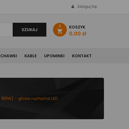
Zaloguj Się
0
KOSZYK
SZUKAJ
shopping_cart
0,00 zł
UCHAWKI
KABLE
UPOMINKI
KONTAKT
R 189W) - głowa ruchoma LED