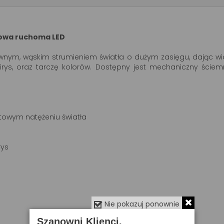
łowa ruchoma LED
ywnym, wąskim strumieniem światła o dużym zasięgu, dając w
rys, oraz tarczę kolorów. Dostępny jest mechaniczny ściemni
owym natężeniu światła
rys
Nie pokazuj ponownie
Szanowni Klienci,