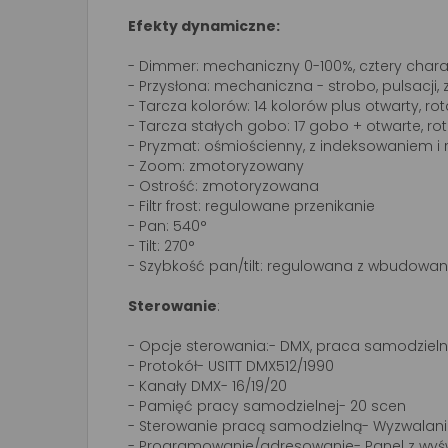
Efekty dynamiczne:
- Dimmer: mechaniczny 0-100%, cztery charak
- Przysłona: mechaniczna - strobo, pulsacji,
- Tarcza kolorów: 14 kolorów plus otwarty, r
- Tarcza stałych gobo: 17 gobo + otwarte, rot
- Pryzmat: ośmiościenny, z indeksowaniem i 
- Zoom: zmotoryzowany
- Ostrość: zmotoryzowana
- Filtr frost: regulowane przenikanie
- Pan: 540°
- Tilt: 270°
- Szybkość pan/tilt: regulowana z wbudowa
Sterowanie
:
- Opcje sterowania:- DMX, praca samodziel
- Protokół- USITT DMX512/1990
- Kanały DMX- 16/19/20
- Pamięć pracy samodzielnej- 20 scen
- Sterowanie pracą samodzielną- Wyzwalani
- Programowanie/adresowanie- Panel z wyś