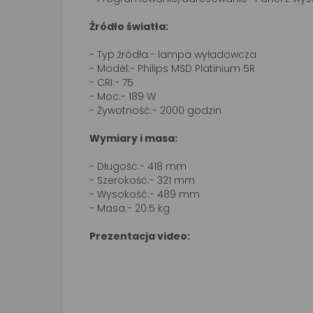
Źródło światła:
- Typ źródła:- lampa wyładowcza
- Model:- Philips MSD Platinium 5R
- CRI:- 75
- Moc:- 189 W
- Żywotność:- 2000 godzin
Wymiary i masa:
- Długość:- 418 mm
- Szerokość:- 321 mm
- Wysokość:- 489 mm
- Masa:- 20.5 kg
Prezentacja video: