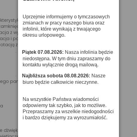
Uprzejmie informujemy o tymczasowych
terystyki regulacji
zmianach w pracy naszego biura oraz
 zamknięcie, otwarcie
infolinii, które wynikają z trwającego
otacja z wybranym kierunkiem i szybkością
okresu urlopowego.
acja i potrząsanie całą tarczą
rotacją z wybranym kierunkiem i szybkością
Piątek 07.08.2026:
Nasza infolinia będzie
·
niedostępna. W tym dniu zapraszamy do
kontaktu wyłącznie drogą mailową.
Najbliższa sobota 08.08.2026:
Nasze
·
nego panelu oraz przez DMX
biuro będzie całkowicie nieczynne.
Na wszystkie Państwa wiadomości
odpowiemy tak szybko, jak to możliwe.
na
Przepraszamy za wszelkie niedogodności
i bardzo dziękujemy za wyrozumiałość.
e dźwiękiem, lub automatyczne
wietlaczem LED