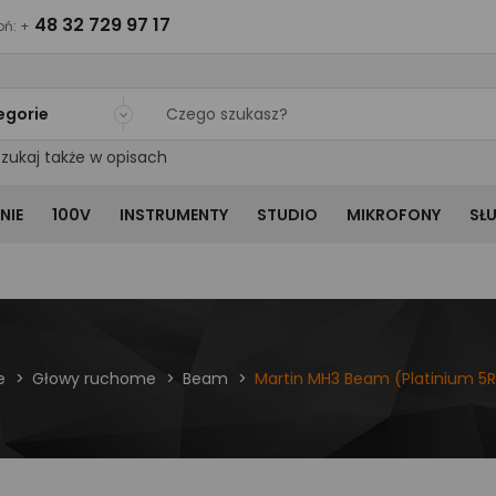
48 32 729 97 17
ń: +
egorie
zukaj także w opisach
NIE
100V
INSTRUMENTY
STUDIO
MIKROFONY
SŁ
e
Głowy ruchome
Beam
Martin MH3 Beam (Platinium 5