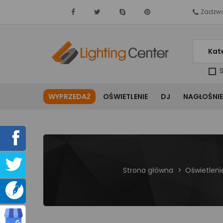
Zadzwo
Kat
S
WYPRZEDAŻ
OŚWIETLENIE
DJ
NAGŁOŚNIE
Strona główna
Oświetleni