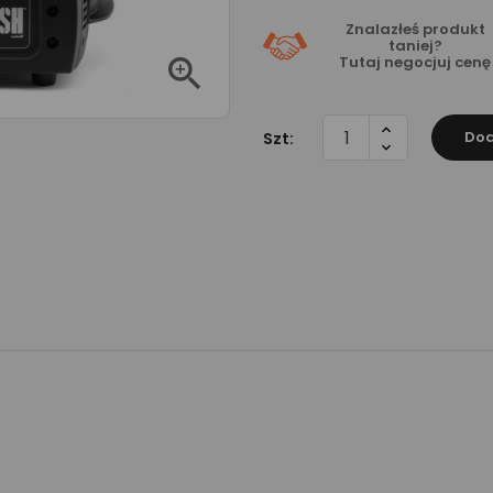
Znalazłeś produkt
taniej?

Tutaj
negocjuj cenę
Dod
Szt: