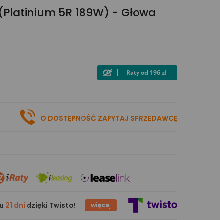
Platinium 5R 189W) - Głowa
O DOSTĘPNOŚĆ ZAPYTAJ SPRZEDAWCĘ
gu
21 dni
dzięki Twisto!
więcej