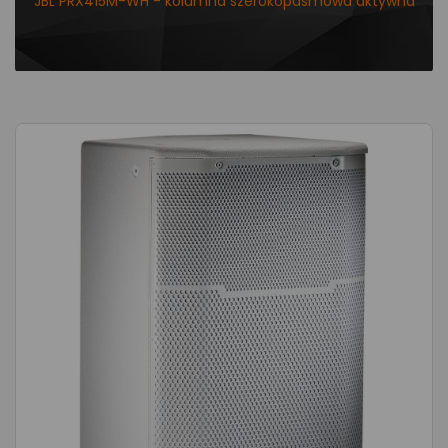
JBL PRX415M-WH - kolumna szerokopasmowa aktywna