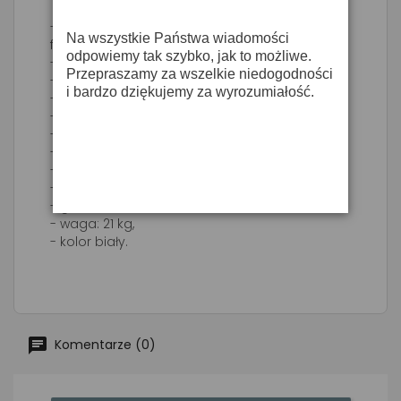
- Pasywna 2-drożna kolumna
Na wszystkie Państwa wiadomości
frontowa/monitor,
odpowiemy tak szybko, jak to możliwe.
- max SPL: 128 dB,
Przepraszamy za wszelkie niedogodności
- skuteczność: 98 dB SPL, 300W/1200W/8Ω,
i bardzo dziękujemy za wyrozumiałość.
- pasmo (±3 dB): 66Hz-16kHz,
- 15" + 1" ciśnieniowy driver,
- 2 gniazda do statywu 35mm,
- wykończenie obudowy DuraFlex,
- kąty propagacji: 90° poz x 50° pion,
- wys: 429mm, szer: 650mm,
- głęb: 457mm,
- waga: 21 kg,
- kolor biały.
Komentarze (0)