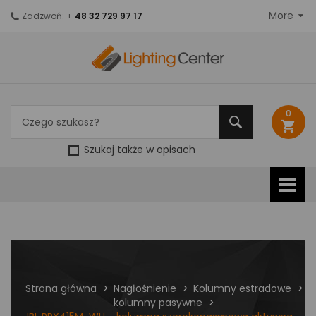
More
Zadzwoń: +
48 32 729 97 17
0
shopping_cart
Szukaj także w opisach
Strona główna
Nagłośnienie
Kolumny estradowe
kolumny pasywne