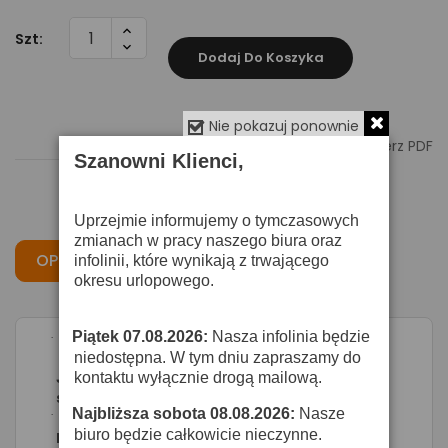
Szt:
Dodaj Do Koszyka
Nie pokazuj ponownie

Pobierz PDF
Szanowni Klienci,
Uprzejmie informujemy o tymczasowych
zmianach w pracy naszego biura oraz
OPIS
CECHY
OPINIE
infolinii, które wynikają z trwającego
okresu urlopowego.
Piątek 07.08.2026:
Nasza infolinia będzie
·
niedostępna. W tym dniu zapraszamy do
JBL PRX415M-WH - kolumna
kontaktu wyłącznie drogą mailową.
szerokopasmowa aktywna
Najbliższa sobota 08.08.2026:
Nasze
·
biuro będzie całkowicie nieczynne.
Dane techncizne: