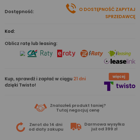
O DOSTĘPNOŚĆ ZAPYTAJ
Dostępność:
SPRZEDAWCĘ
Kod:
Oblicz ratę lub leasing:
więcej
Kup, sprawdź i zapłać w ciągu
21 dni
dzięki Twisto!
Znalazłeś produkt taniej?
Tutaj
negocjuj cenę
Darmowa wysyłka
Zwrot do 14 dni
już od 399 zł
od daty zakupu