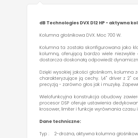
dB Technologies DVX D12 HP - aktywna 
Kolumna głośnikowa DVX. Moc 700 W.
Kolumna ta została skonfigurowana jako kla
kolumną, oferującą bardzo wiele niezwykl
dostarcza doskonałą odpowiedź dynamiczną,
Dzięki wysokiej jakości głośnikom, kolumn
charakteryzujące ją cechy. 1,4" driver z 
precyzją - zarówno głos jak i muzykę. Zapew
Wielofunkcyjna konstrukcja obudowy zawie
procesor DSP oferuje ustawienia dedykowane
krosower, limiter i funkcje wyrównania czasu 
Dane techniczne:
Typ : 2-drożna, aktywna kolumna głośniko