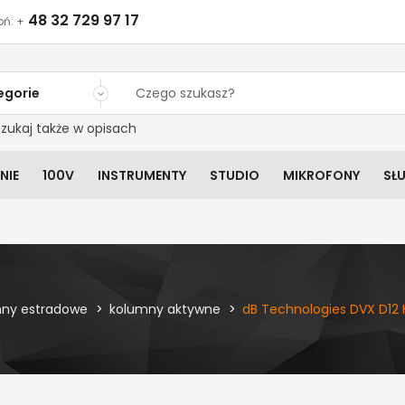
48 32 729 97 17
ń: +
egorie
zukaj także w opisach
NIE
100V
INSTRUMENTY
STUDIO
MIKROFONY
SŁ
ny estradowe
kolumny aktywne
dB Technologies DVX D12