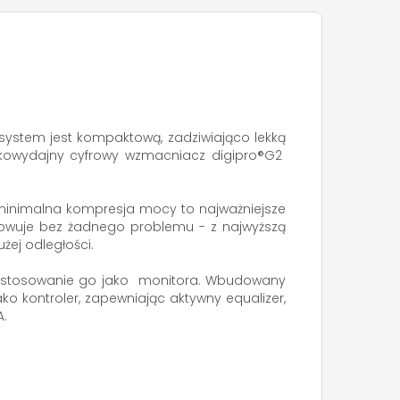
 system jest kompaktową, zadziwiająco lekką
sokowydajny cyfrowy wzmacniacz digipro®G2
 minimalna kompresja mocy to najważniejsze
orowuje bez żadnego problemu - z najwyższą
żej odległości.
cy stosowanie go jako monitora. Wbudowany
o kontroler, zapewniając aktywny equalizer,
A.