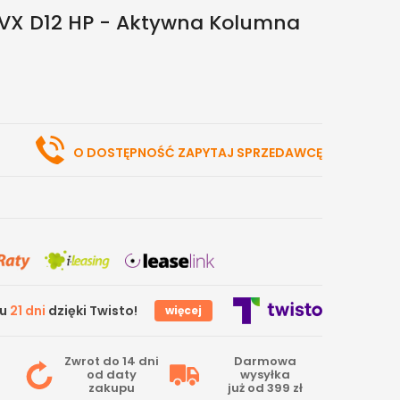
DVX D12 HP - Aktywna Kolumna
O DOSTĘPNOŚĆ ZAPYTAJ SPRZEDAWCĘ
gu
21 dni
dzięki Twisto!
więcej
Zwrot do 14 dni
Darmowa
od daty
wysyłka
zakupu
już od 399 zł