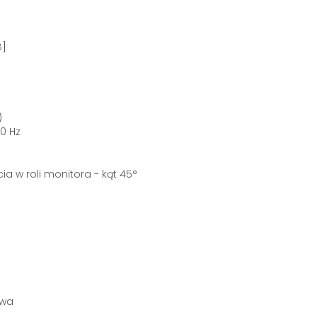
B]
)
0 Hz
a w roli monitora - kąt 45°
owa