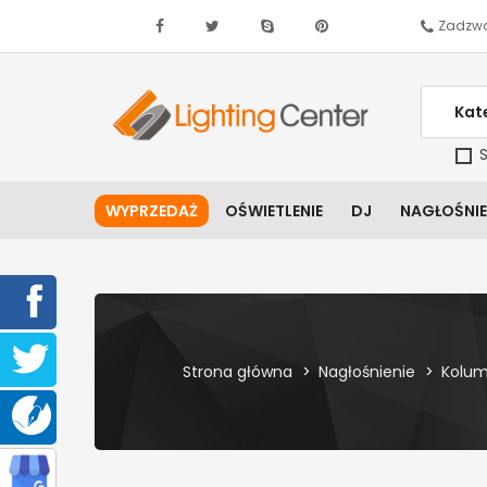
Zadzwo
Kat
S
WYPRZEDAŻ
OŚWIETLENIE
DJ
NAGŁOŚNIE
Strona główna
Nagłośnienie
Kolum