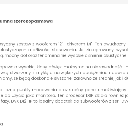
kolumna szerokopasmowa
syczny zestaw z wooferem 12" i driverem 1,4". Ten dwudrożny
e elastycznych możliwości stosowania. Jej zintegrowany, wy
 mocny dół oraz fenomenalnie wysokie ciśnienie akustyczne.
a zapewnia wysokiej klasy dźwięk: maksymalna niezawodność i
2" cewką stworzony z myślą o największych obciążeniach odwz
niamy, że będą doskonale słyszane zarówno ze średniej jak i du
ra liczne punkty mocowania oraz skośny panel umożliwiają
 do użycia jako monitora. Ten procesor DSP działa również jak
i fazy. DVX D12 HP to idealny dodatek do subwooferów z serii DV
wa