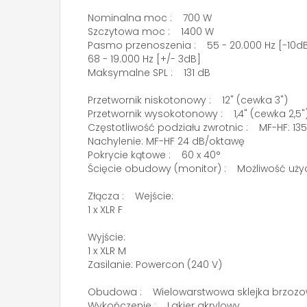
Nominalna moc : 700 W
Szczytowa moc : 1400 W
Pasmo przenoszenia : 55 - 20.000 Hz [-10d
68 - 19.000 Hz [+/- 3dB]
Maksymalne SPL : 131 dB
Przetwornik niskotonowy : 12" (cewka 3")
Przetwornik wysokotonowy : 1,4" (cewka 2,5"
Częstotliwość podziału zwrotnic : MF-HF: 135
Nachylenie: MF-HF 24 dB/oktawę
Pokrycie kątowe : 60 x 40°
Ścięcie obudowy (monitor) : Możliwość użyci
Złącza : Wejście:
1 x XLR F
Wyjście:
1 x XLR M
Zasilanie: Powercon (240 V)
Obudowa : Wielowarstwowa sklejka brzoz
Wykończenie : Lakier akrylowy