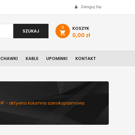
Zaloguj Się
0
KOSZYK
SZUKAJ
shopping_cart
0,00 zł
UCHAWKI
KABLE
UPOMINKI
KONTAKT
 HP - aktywna kolumna szerokopasmowa