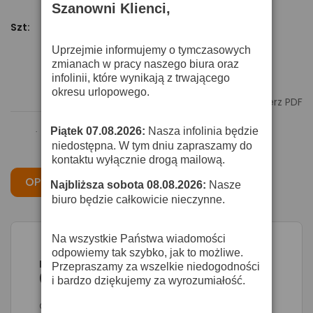
Szanowni Klienci,
Szt:
Dodaj Do Koszyka
Uprzejmie informujemy o tymczasowych
zmianach w pracy naszego biura oraz
infolinii, które wynikają z trwającego
okresu urlopowego.

Pobierz PDF
Piątek 07.08.2026:
Nasza infolinia będzie
·
niedostępna. W tym dniu zapraszamy do
kontaktu wyłącznie drogą mailową.
OPIS
CECHY
OPINIE
Najbliższa sobota 08.08.2026:
Nasze
·
biuro będzie całkowicie nieczynne.
Na wszystkie Państwa wiadomości
odpowiemy tak szybko, jak to możliwe.
Klotz LY210P - kabel głośnikowy HIGH END
Przepraszamy za wszelkie niedogodności
(1mb)
i bardzo dziękujemy za wyrozumiałość.
Głośnikowy HIGH END, 2x10.0mm², przewodnik