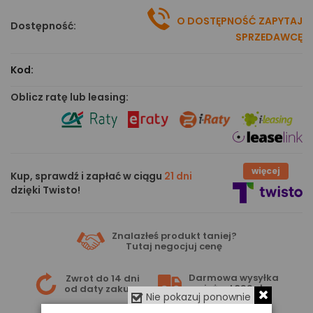
O DOSTĘPNOŚĆ ZAPYTAJ
Dostępność:
SPRZEDAWCĘ
Kod:
Oblicz ratę lub leasing:
więcej
Kup, sprawdź i zapłać w ciągu
21 dni
dzięki Twisto!
Znalazłeś produkt taniej?
Tutaj
negocjuj cenę
Darmowa wysyłka
Zwrot do 14 dni
już od 399 zł
od daty zakupu
Nie pokazuj ponownie