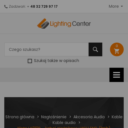
More
Zadzwoń: +
48 32 729 97 17
0
shopping_cart
Szukaj także w opisach
Strona główna
Nagłośnienie
Akcesoria Audio
Kable
Kable audio