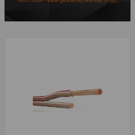
Klotz LY210P - kabel głośnikowy HIGH END (1mb)