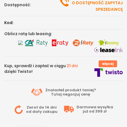
O DOSTĘPNOŚĆ ZAPYTAJ
Dostępność:
SPRZEDAWCĘ
Kod:
Oblicz ratę lub leasing:
więcej
Kup, sprawdź i zapłać w ciągu
21 dni
dzięki Twisto!
Znalazłeś produkt taniej?
Tutaj
negocjuj cenę
Darmowa wysyłka
Zwrot do 14 dni
już od 399 zł
od daty zakupu