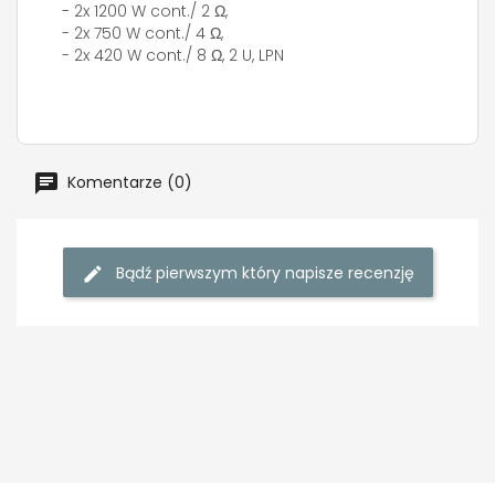
- 2x 1200 W cont./ 2 Ω,
- 2x 750 W cont./ 4 Ω,
- 2x 420 W cont./ 8 Ω, 2 U, LPN
Komentarze (0)
Bądź pierwszym który napisze recenzję