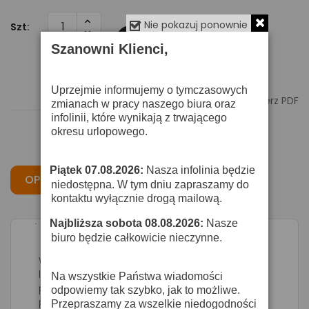
Nie pokazuj ponownie
Szt:
Dodaj Do Koszyka
Szanowni Klienci,
Uprzejmie informujemy o tymczasowych

Pobierz PDF
zmianach w pracy naszego biura oraz
infolinii, które wynikają z trwającego
okresu urlopowego.
Piątek 07.08.2026:
Nasza infolinia będzie
·
OPIS
CECHY
OPINIE
niedostępna. W tym dniu zapraszamy do
kontaktu wyłącznie drogą mailową.
Najbliższa sobota 08.08.2026:
Nasze
·
biuro będzie całkowicie nieczynne.
Współpracuje ze wszystkimi markami
lustrzanych kul- Przystępna wyściełane
Na wszystkie Państwa wiadomości
pokrowce przeznaczone do ochrony i
odpowiemy tak szybko, jak to możliwe.
przedłużenia żywotności opraw
Przepraszamy za wszelkie niedogodności