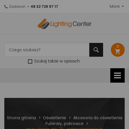
More
Zadzwoń: +
48 32 729 97 17
0
shopping_cart
Szukaj także w opisach
Strona główna
Oświetlenie
Akcesoria do oświetlenia
Futerały, pokrowce