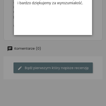
oświetleniowych przenośnych- Idealne dla
i bardzo dziękujemy za wyrozumiałość.
mobilnych DJ'ów, platform i zespołów
roboczych Karaoke- Szeroka konstrukcja
przekładni
Wymiary: 305x305x305mm
Komentarze (0)
Bądź pierwszym który napisze recenzję