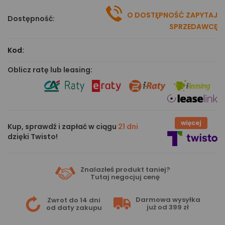
O DOSTĘPNOŚĆ ZAPYTAJ
Dostępność:
SPRZEDAWCĘ
Kod:
Oblicz ratę lub leasing:
więcej
Kup, sprawdź i zapłać w ciągu
21 dni
dzięki Twisto!
Znalazłeś produkt taniej?
Tutaj
negocjuj cenę
Darmowa wysyłka
Zwrot do 14 dni
już od 399 zł
od daty zakupu