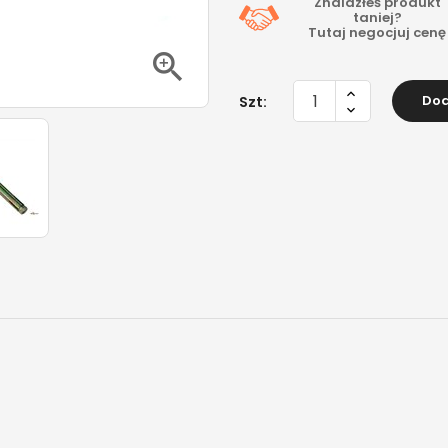
Znalazłeś produkt
taniej?
Tutaj
negocjuj cenę

Dod
Szt: