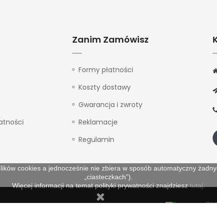
Zanim Zamówisz
Formy płatności
Koszty dostawy
Gwarancja i zwroty
atności
Reklamacje
Regulamin
lików cookies a jednocześnie nie zbiera w sposób automatyczny żadnych
„ciasteczkach”).
Więcej informacji na temat polityki prywatności znajdziesz
tutaj
.
trzeżone.