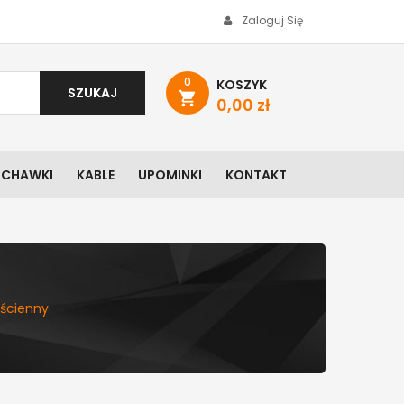
Zaloguj Się
0
KOSZYK
SZUKAJ
shopping_cart
0,00 zł
UCHAWKI
KABLE
UPOMINKI
KONTAKT
ścienny