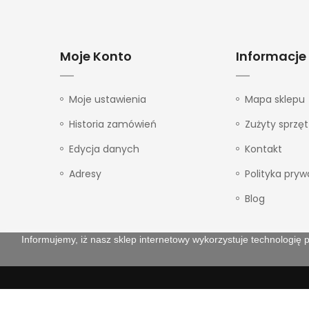
Moje Konto
Informacje
Moje ustawienia
Mapa sklepu
Historia zamówień
Zużyty sprzęt
Edycja danych
Kontakt
Adresy
Polityka pryw
Blog
Informujemy, iż nasz sklep internetowy wykorzystuje technologię p
Copyright © 2020
Lighting Center
. Wszelkie prawa zas