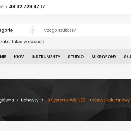
48 32 729 97 17
ń: +
egorie
zukaj także w opisach
NIE
100V
INSTRUMENTY
STUDIO
MIKROFONY
SŁ
 główna
Uchwyty
JB Systems WB-L30 - uchwyt kolumnowy 