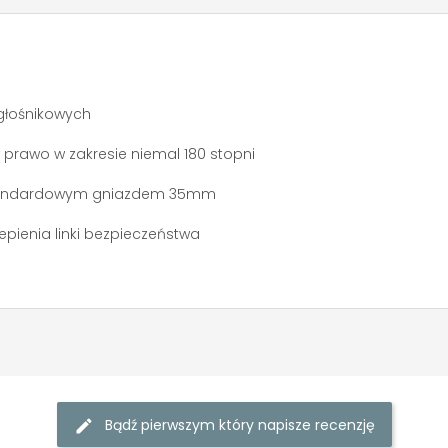
głośnikowych
m
prawo w zakresie niemal 180 stopni
 standardowym gniazdem 35mm
pienia linki bezpieczeństwa
Bądź pierwszym który napisze recenzję