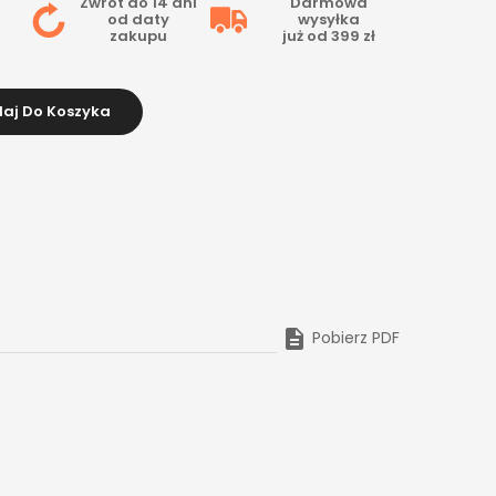
Zwrot do 14 dni
Darmowa
od daty
wysyłka
zakupu
już od 399 zł
aj Do Koszyka

Pobierz PDF