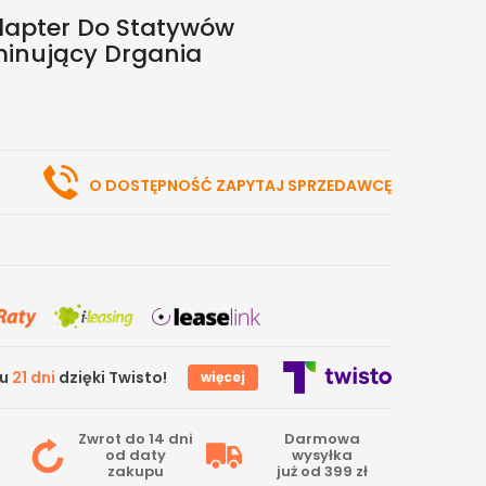
dapter Do Statywów
minujący Drgania
O DOSTĘPNOŚĆ ZAPYTAJ SPRZEDAWCĘ
gu
21 dni
dzięki Twisto!
więcej
Zwrot do 14 dni
Darmowa
od daty
wysyłka
zakupu
już od 399 zł