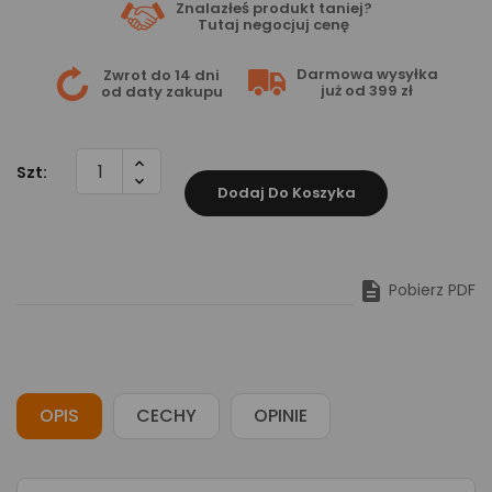
Znalazłeś produkt taniej?
Tutaj
negocjuj cenę
Darmowa wysyłka
Zwrot do 14 dni
już od 399 zł
od daty zakupu
Szt:
Dodaj Do Koszyka

Pobierz PDF
OPIS
CECHY
OPINIE