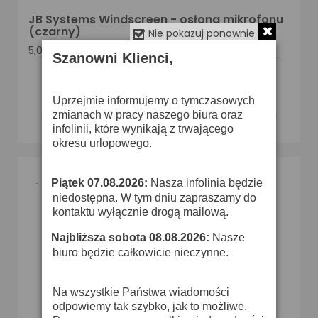
JB Systems Windscreen - osłona mikrofonu
(czarny)
Nie pokazuj ponownie
5,00 zł
Szanowni Klienci,
O DOSTĘPNOŚĆ ZAPYTAJ SPRZEDAWCĘ
Uprzejmie informujemy o tymczasowych
zmianach w pracy naszego biura oraz
Dodaj do koszyka

infolinii, które wynikają z trwającego
okresu urlopowego.
Piątek 07.08.2026:
Nasza infolinia będzie
·
niedostępna. W tym dniu zapraszamy do
kontaktu wyłącznie drogą mailową.
Najbliższa sobota 08.08.2026:
Nasze
·
biuro będzie całkowicie nieczynne.
Na wszystkie Państwa wiadomości
odpowiemy tak szybko, jak to możliwe.