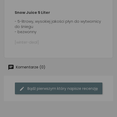
Snow Juice 5 Liter
- 5-litrowy, wysokiej jakości płyn do wytwornicy
do śniegu
- bezwonny
[winter-deal]
Komentarze (0)
Bądź pierwszym który napisze recenzję