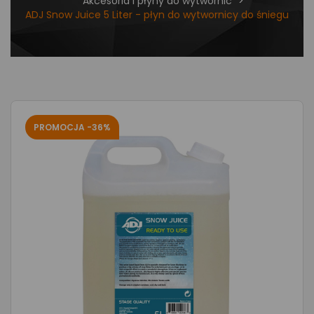
Akcesoria i płyny do wytwornic
ADJ Snow Juice 5 Liter - płyn do wytwornicy do śniegu
PROMOCJA -36%