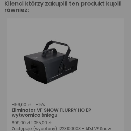
Klienci którzy zakupili ten produkt kupili
również:
-156,00 zł
-15%
Eliminator VF SNOW FLURRY HO EP -
wytwornica śniegu
899,00 zł
1 055,00 zł
Zastępuje (wycofany) 1223100003 - ADJ VF Snow