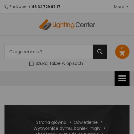
More
Zadzwoń: +
48 32 729 97 17
0
shopping_cart
Szukaj także w opisach
Strona główna
Oświetlenie
Wytwornice dymu, baniek, mgły