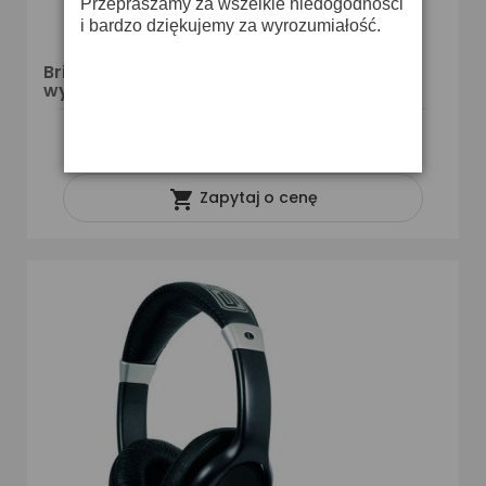
Przepraszamy za wszelkie niedogodności
i bardzo dziękujemy za wyrozumiałość.
Briteq BT-LOWFOG LIQUID 5L - płyn do
wytwornicy dymu ciężkiego
O DOSTĘPNOŚĆ ZAPYTAJ SPRZEDAWCĘ

Zapytaj o cenę