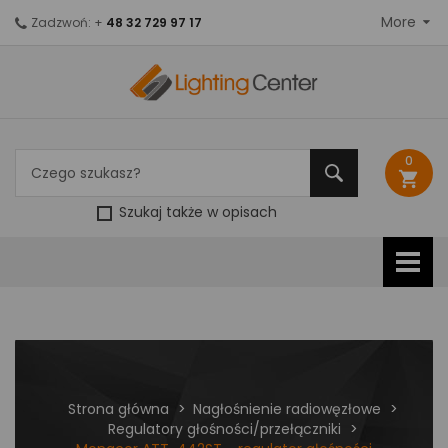
More
Zadzwoń: +
48 32 729 97 17
0
shopping_cart
Szukaj także w opisach
Strona główna
Nagłośnienie radiowęzłowe
Regulatory głośności/przełączniki