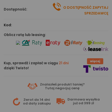
O DOSTĘPNOŚĆ ZAPYTAJ
Dostępność:
SPRZEDAWCĘ
Kod:
Oblicz ratę lub leasing:
więcej
Kup, sprawdź i zapłać w ciągu
21 dni
dzięki Twisto!
Znalazłeś produkt taniej?
Tutaj
negocjuj cenę
Darmowa wysyłka
Zwrot do 14 dni
już od 399 zł
od daty zakupu