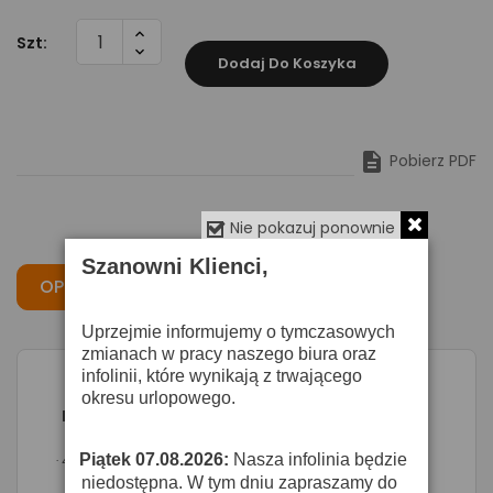
Szt:
Dodaj Do Koszyka

Pobierz PDF
Nie pokazuj ponownie
Szanowni Klienci,
OPIS
CECHY
OPINIE
Uprzejmie informujemy o tymczasowych
zmianach w pracy naszego biura oraz
infolinii, które wynikają z trwającego
okresu urlopowego.
Monacor ATT-442ST - regulator głośności
4-kanałowy regulator głośności, stereo
Piątek 07.08.2026:
Nasza infolinia będzie
·
niedostępna. W tym dniu zapraszamy do