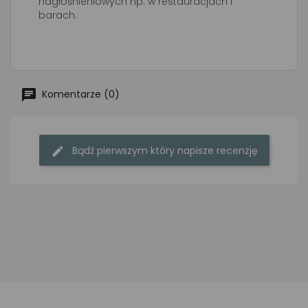
nagłośnieniowych np. w restauracjach i
barach.
Komentarze (0)
Bądź pierwszym który napisze recenzję