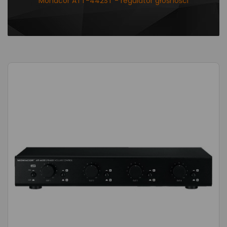
Monacor ATT-442ST - regulator głośności