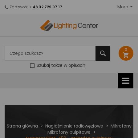
More
Zadzwoń: +
48 32 729 97 17
0
shopping_cart
Szukaj także w opisach
Strona główna
Nagłośnienie radiowęzłowe
Mikrofony
Mikrofony pulpitowe