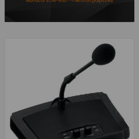
Monacor ECM-450 - mikrofon pulpitowy