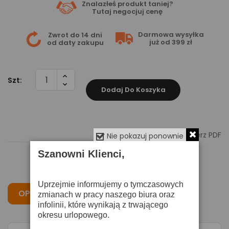
Znalazłeś produkt taniej?
Tutaj
negocjuj cenę
Darmowa wysyłka
Zwrot do 14 dni
już od 399 zł
od daty zakupu
Szt:
Dodaj Do Koszyka

Pobierz PDF
Nie pokazuj ponownie
Szanowni Klienci,
Uprzejmie informujemy o tymczasowych
OPIS
CECHY
OPINIE
zmianach w pracy naszego biura oraz
infolinii, które wynikają z trwającego
okresu urlopowego.