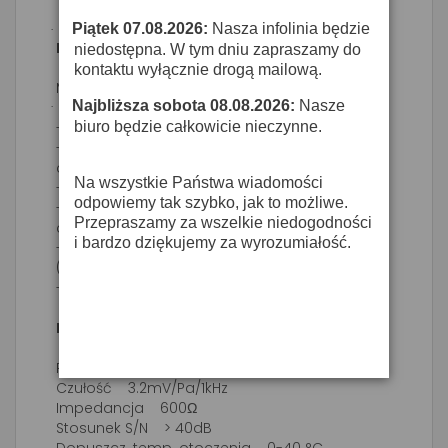
Piątek 07.08.2026:
Nasza infolinia będzie
·
Monacor ECM-450 - mikrofon pulpitowy
niedostępna. W tym dniu zapraszamy do
kontaktu wyłącznie drogą mailową.
Mikrofon pulpitowy PA,na gęsiej szyi.
Najbliższa sobota 08.08.2026:
Nasze
·
biuro będzie całkowicie nieczynne.
- Elektretowy, charakterystyka kardioidalna
- Regulacja głośności dla mowy i sygnałów
dźwiękowych
Na wszystkie Państwa wiadomości
- Wybór różnego typu sygnałów
odpowiemy tak szybko, jak to możliwe.
- Automatyczna aktywacja sygnałów
Przepraszamy za wszelkie niedogodności
dźwiękowych (wyłączana)
i bardzo dziękujemy za wyrozumiałość.
- Zasilanie z dołączonego zasilacza lub baterii
(nie dołączana)
- 1.5m kabel połączeniowy z wtykami 6.3mm
Dane techniczne:
Pasmo przenoszenia 100-12 000Hz
Czułość 3.2mV/Pa/1kHz
Impedancja 600Ω
Stosunek S/N > 40dB