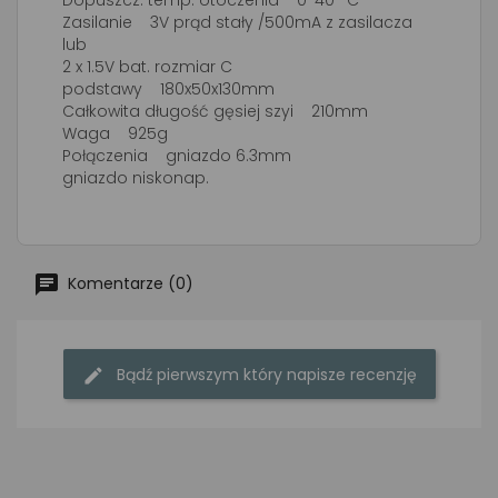
Dopuszcz. temp. otoczenia 0-40 °C
Zasilanie 3V prąd stały /500mA z zasilacza
lub
2 x 1.5V bat. rozmiar C
podstawy 180x50x130mm
Całkowita długość gęsiej szyi 210mm
Waga 925g
Połączenia gniazdo 6.3mm
gniazdo niskonap.
Komentarze (0)
Bądź pierwszym który napisze recenzję