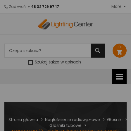
More
Zadzwoń: +
48 32 729 97 17
0
shopping_cart
Szukaj także w opisach
Strona główna
Nagłośnienie radiowęzłowe
Głośniki
Głośniki tubowe