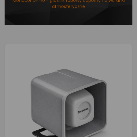
Monacor DH-10 - głośnik tubowy odporny na warunki
atmosferyczne