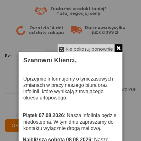
Znalazłeś produkt taniej?
Tutaj
negocjuj cenę
Darmowa wysyłka
Zwrot do 14 dni
już od 399 zł
od daty zakupu
Nie pokazuj ponownie
Szt:
Szanowni Klienci,
Dodaj Do Koszyka
Uprzejmie informujemy o tymczasowych
zmianach w pracy naszego biura oraz

Pobierz PDF
infolinii, które wynikają z trwającego
okresu urlopowego.
Piątek 07.08.2026:
Nasza infolinia będzie
·
niedostępna. W tym dniu zapraszamy do
OPIS
CECHY
OPINIE
kontaktu wyłącznie drogą mailową.
Najbliższa sobota 08.08.2026:
Nasze
·