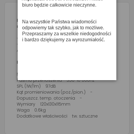
biuro będzie całkowicie nieczynne.
Monacor DH-10 - głośnik tubowy odporny
Na wszystkie Państwa wiadomości
na warunki atmosferyczne
odpowiemy tak szybko, jak to możliwe.
Przepraszamy za wszelkie niedogodności
- Impedancja 8Ω
i bardzo dziękujemy za wyrozumiałość.
- Odporny na warunki atmosf.
ABS
Dane techniczne:
Moc znamionowa 10WMAX/8Ω
Pasmo przenoszenia 350-10 000Hz
SPL (1W/1m) 97dB
Kąt promieniowania (poz./pion.) -
Dopuszcz. temp. otoczenia -
Wymiary 120x130x115mm
Waga 0.6kg
Dodatkowe właściwości tw. sztuczne