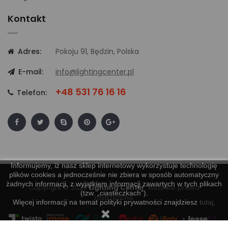
Kontakt
Adres:
Pokoju 91, Będzin, Polska
E-mail:
info@lightingcenter.pl
+48 531 76 16 16
Telefon:
Informujemy, iż nasz sklep internetowy wykorzystuje technologię
plików cookies a jednocześnie nie zbiera w sposób automatyczny
żadnych informacji, z wyjątkiem informacji zawartych w tych plikach
Copyright © 2020
Lighting Center
. Wszelkie prawa
(tzw. „ciasteczkach”).
zastrzeżone.
Więcej informacji na temat polityki prywatności znajdziesz
tutaj
.