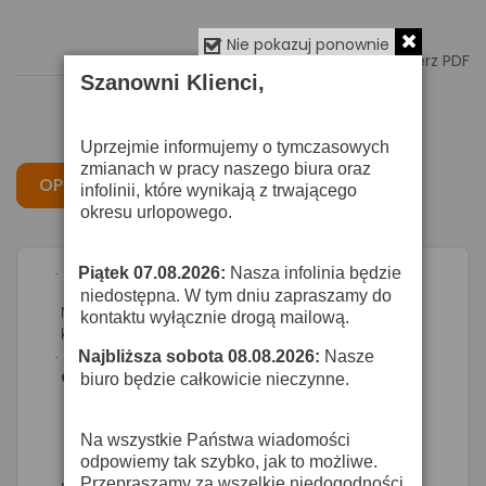
Nie pokazuj ponownie

Pobierz PDF
Szanowni Klienci,
Uprzejmie informujemy o tymczasowych
zmianach w pracy naszego biura oraz
OPIS
CECHY
OPINIE
infolinii, które wynikają z trwającego
okresu urlopowego.
Piątek 07.08.2026:
Nasza infolinia będzie
·
niedostępna. W tym dniu zapraszamy do
Nowy dynamiczny mikrofon o charakterystyce
kontaktu wyłącznie drogą mailową.
kardioidalnej z wyłącznikiem
Najbliższa sobota 08.08.2026:
Nasze
·
Cechy:
biuro będzie całkowicie nieczynne.
* gniazdo XLR
Na wszystkie Państwa wiadomości
* obudowa metalowa
odpowiemy tak szybko, jak to możliwe.
* wyposażony w 5 m kabel i dodatkowy
Przepraszamy za wszelkie niedogodności