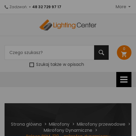
More
Zadzwoń: +
48 32 729 97 17
0
shopping_cart
Szukaj także w opisach
Strona główna
Mikrofony
Mikrofony przewodowe
Mikrofony Dynamiczne