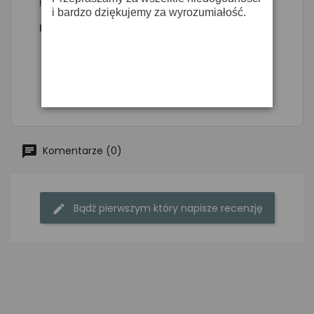
pokrowiec
i bardzo dziękujemy za wyrozumiałość.
Dane techniczne:
* Oporność < 500 Ohm
* zakres częstotliwości: 60 Hz - 25 kHz
* czułość:-52 dB +/- 3 dB
Komentarze (0)
Bądź pierwszym który napisze recenzję