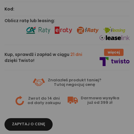
Kod:
Oblicz ratę lub leasing:
więcej
Kup, sprawdź i zapłać w ciągu
21 dni
dzięki Twisto!
Znalazłeś produkt taniej?
Tutaj
negocjuj cenę
Darmowa wysyłka
Zwrot do 14 dni
już od 399 zł
od daty zakupu
ZAPYTAJ O CENĘ