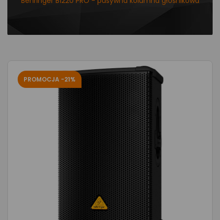
Behringer B1220 PRO - pasywna kolumna głośnikowa
PROMOCJA -21%