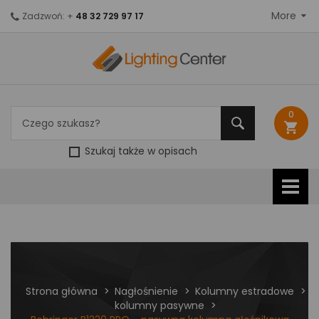
More
Zadzwoń: +
48 32 729 97 17
0
shopping_cart
Szukaj także w opisach
Strona główna
Nagłośnienie
Kolumny estradowe
kolumny pasywne