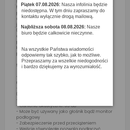
serii EUROLIVE. Posiadając zasób 800-Watt.
Piątek 07.08.2026:
Nasza infolinia będzie
·
Może być wykorzystany jak głośnik, lub monitor
niedostępna. W tym dniu zapraszamy do
podłogowy. Głośnik Horn ma możliwość
kontaktu wyłącznie drogą mailową.
obrotu, dzięki czemu możemy dostosować
jego parametry do trybu pracy
Najbliższa sobota 08.08.2026:
Nasze
·
(pionowo/poziomo). Głośnik wytwarza
biuro będzie całkowicie nieczynne.
ciśnienie akustyczne do 95 dB i szerokie
pasmo przenoszenia dźwięku 50 Hz – 18 kHz. W
kolumnie wbudowane również zabezpieczenie
Na wszystkie Państwa wiadomości
przeciw przepięciowe.
odpowiemy tak szybko, jak to możliwe.
Przepraszamy za wszelkie niedogodności
Specyfikacja:
i bardzo dziękujemy za wyrozumiałość.
- Wysokiej wydajności 800-Watt głośnik o 12’
membranie
- Szerokie pasmo przenoszenia (50 Hz – 18 kHz
(-10dB)
- Impedancja 8 Ohm
- Ciśnienie akustyczne: 95 dB
- Może być używany jako głośnik bądź monitor
podłogowy
- Zabezpieczenie przed przeciążeniem
- Wejście równoległe pozwala podłączyć