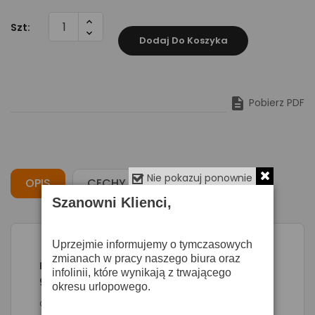
Szt:
Dodaj Do Koszyka

Pobierz PDF
Nie pokazuj ponownie
OPIS
CECHY
OPINIE
Szanowni Klienci,
Uprzejmie informujemy o tymczasowych
zmianach w pracy naszego biura oraz
Behringer B1220 PRO - pasywna kolumna
infolinii, które wynikają z trwającego
głośnikowa
okresu urlopowego.
Głośnik
B1220 PRO
jest kolejny urządzeniem z