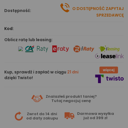
O DOSTĘPNOŚĆ ZAPYTAJ
Dostępność:
SPRZEDAWCĘ
Kod:
Oblicz ratę lub leasing:
więcej
Kup, sprawdź i zapłać w ciągu
21 dni
dzięki Twisto!
Znalazłeś produkt taniej?
Tutaj
negocjuj cenę
Darmowa wysyłka
Zwrot do 14 dni
już od 399 zł
od daty zakupu