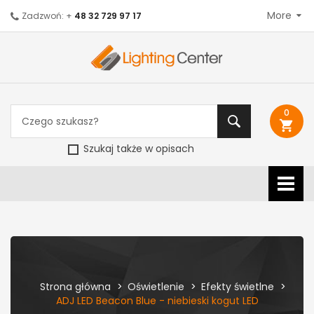
More
Zadzwoń: +
48 32 729 97 17
0
shopping_cart
Szukaj także w opisach
Strona główna
Oświetlenie
Efekty świetlne
ADJ LED Beacon Blue - niebieski kogut LED