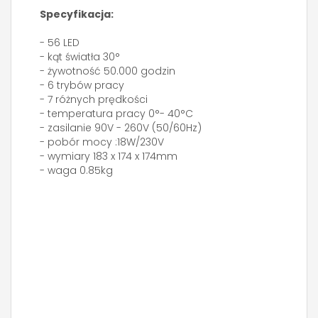
Specyfikacja:
- 56 LED
- kąt światła 30°
- żywotność 50.000 godzin
- 6 trybów pracy
- 7 różnych prędkości
- temperatura pracy 0°- 40°C
- zasilanie 90V - 260V (50/60Hz)
- pobór mocy :18W/230V
- wymiary 183 x 174 x 174mm
- waga 0.85kg