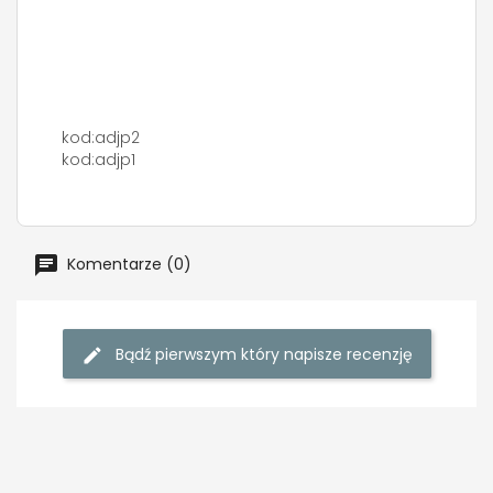
kod:adjp2
kod:adjp1
Komentarze (0)
Bądź pierwszym który napisze recenzję