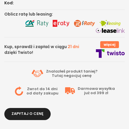
Kod:
Oblicz ratę lub leasing:
więcej
Kup, sprawdź i zapłać w ciągu
21 dni
dzięki Twisto!
Znalazłeś produkt taniej?
Tutaj
negocjuj cenę
Darmowa wysyłka
Zwrot do 14 dni
już od 399 zł
od daty zakupu
ZAPYTAJ O CENĘ