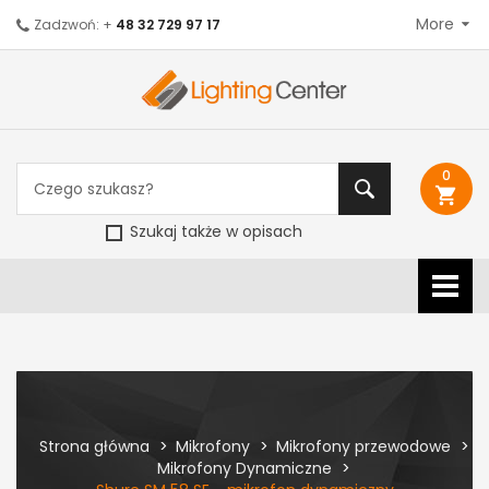
More
Zadzwoń: +
48 32 729 97 17
0
shopping_cart
Szukaj także w opisach
Strona główna
Mikrofony
Mikrofony przewodowe
Mikrofony Dynamiczne