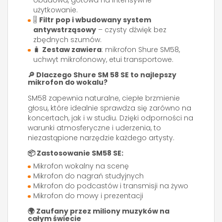
obudowa, gotowa na intensywne
użytkowanie.
🎚
️
Filtr pop i wbudowany system
antywstrząsowy
– czysty dźwięk bez
zbędnych szumów.
🧳
Zestaw zawiera
: mikrofon Shure SM58,
uchwyt mikrofonowy, etui transportowe.
🔎
Dlaczego Shure SM 58 SE to najlepszy
mikrofon do wokalu?
SM58 zapewnia naturalne, ciepłe brzmienie
głosu, które idealnie sprawdza się zarówno na
koncertach, jak i w studiu. Dzięki odporności na
warunki atmosferyczne i uderzenia, to
niezastąpione narzędzie każdego artysty.
📦
Zastosowanie SM58 SE:
Mikrofon wokalny na scenę
Mikrofon do nagrań studyjnych
Mikrofon do podcastów i transmisji na żywo
Mikrofon do mowy i prezentacji
🌍
Zaufany przez miliony muzyków na
całym świecie