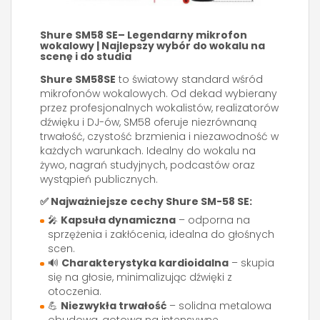
Shure SM58 SE– Legendarny mikrofon
wokalowy | Najlepszy wybór do wokalu na
scenę i do studia
Shure SM58SE
to światowy standard wśród
mikrofonów wokalowych. Od dekad wybierany
przez profesjonalnych wokalistów, realizatorów
dźwięku i DJ-ów, SM58 oferuje niezrównaną
trwałość, czystość brzmienia i niezawodność w
każdych warunkach. Idealny do wokalu na
żywo, nagrań studyjnych, podcastów oraz
wystąpień publicznych.
✅
Najważniejsze cechy Shure SM-58 SE:
🎤
Kapsuła dynamiczna
– odporna na
sprzężenia i zakłócenia, idealna do głośnych
scen.
🔊
Charakterystyka kardioidalna
– skupia
się na głosie, minimalizując dźwięki z
otoczenia.
💪
Niezwykła trwałość
– solidna metalowa