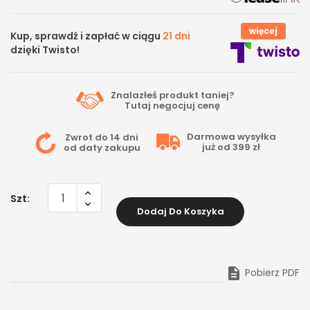
więcej
Kup, sprawdź i zapłać w ciągu
21 dni
dzięki Twisto!
Znalazłeś produkt taniej?
Tutaj
negocjuj cenę
Darmowa wysyłka
Zwrot do 14 dni
już od 399 zł
od daty zakupu
Szt:
Dodaj Do Koszyka

Pobierz PDF