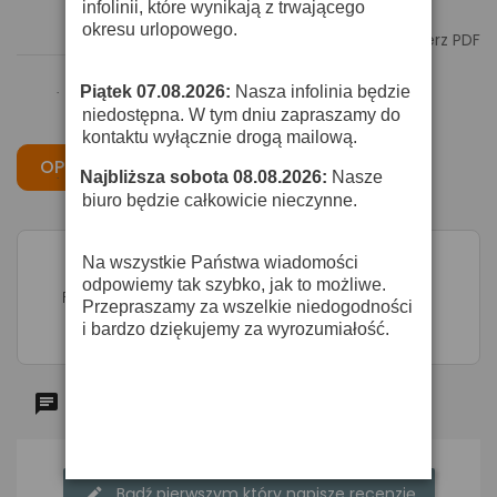
infolinii, które wynikają z trwającego
okresu urlopowego.

Pobierz PDF
Piątek 07.08.2026:
Nasza infolinia będzie
·
niedostępna. W tym dniu zapraszamy do
kontaktu wyłącznie drogą mailową.
OPIS
CECHY
OPINIE
Najbliższa sobota 08.08.2026:
Nasze
·
biuro będzie całkowicie nieczynne.
Na wszystkie Państwa wiadomości
odpowiemy tak szybko, jak to możliwe.
Filtr do reflektora PAR 36.
Przepraszamy za wszelkie niedogodności
i bardzo dziękujemy za wyrozumiałość.
Komentarze (0)
Bądź pierwszym który napisze recenzję