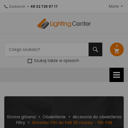
More
Zadzwoń: +
48 32 729 97 17
0
shopping_cart
Szukaj także w opisach
Strona główna
Oświetlenie
Akcesoria do oświetlenia
Filtry
Showtec Filtr do PAR 36 różowy - filtr PAR