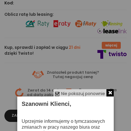
Kod:
Oblicz ratę lub leasing:
więcej
Kup, sprawdź i zapłać w ciągu
21 dni
dzięki Twisto!
Znalazłeś produkt taniej?
Tutaj
negocjuj cenę
Darmowa wysyłka
Zwrot do 14 dni
Nie pokazuj ponownie
już od 399 zł
od daty zakupu
Szanowni Klienci,
ZAPYTAJ O CENĘ
Uprzejmie informujemy o tymczasowych
zmianach w pracy naszego biura oraz